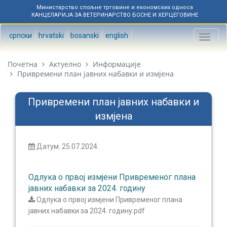
Министарство спољне трговине и економских односа
КАНЦЕЛАРИЈА ЗА ВЕТЕРИНАРСТВО БОСНЕ И ХЕРЦЕГОВИНЕ
српски
hrvatski
bosanski
english
Toggl
naviga
Почетна
Актуелно
Информације
Привремени план јавних набавки и измјена
Привремени план јавних набавки и
измјена
Датум: 25.07.2024.
Одлука о првој измјени Привременог плана
јавних набавки за 2024. годину
Одлука о првој измјени Привременог плана
јавних набавки за 2024. годину.pdf