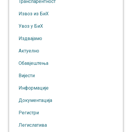
Транспарентност
Извоз из БиХ
Увоз у БиХ
Издвајамо
Актуелно
Обавјештења
Вијести
Информације
Документација
Регистри
Легислатива