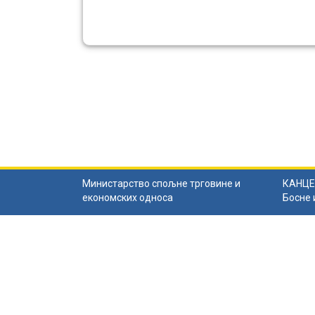
Министарство спољне трговине и
КАНЦЕ
економских односа
Босне 