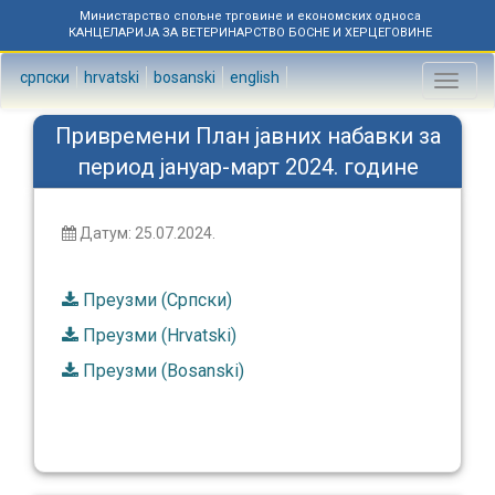
Министарство спољне трговине и економских односа
КАНЦЕЛАРИЈА ЗА ВЕТЕРИНАРСТВО БОСНЕ И ХЕРЦЕГОВИНЕ
српски
hrvatski
bosanski
english
Toggl
naviga
Привремени План јавних набавки за
период јануар-март 2024. године
Датум: 25.07.2024.
Преузми (Српски)
Преузми (Hrvatski)
Преузми (Bosanski)