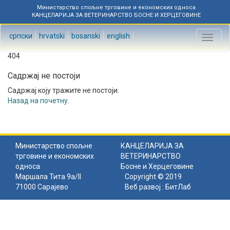
Министарство спољне трговине и економских односа
КАНЦЕЛАРИЈА ЗА ВЕТЕРИНАРСТВО БОСНЕ И ХЕРЦЕГОВИНЕ
српски
hrvatski
bosanski
english
Toggl
naviga
404
Садржај не постоји
Садржај коју тражите не постоји.
Назад на почетну
.
Министарство спољне
КАНЦЕЛАРИЈА ЗА
трговине и економских
ВЕТЕРИНАРСТВО
односа
Босне и Херцеговине
Маршала Тита 9а/II
Copyright © 2019
71000 Сарајево
Веб развој :
БитЛаб