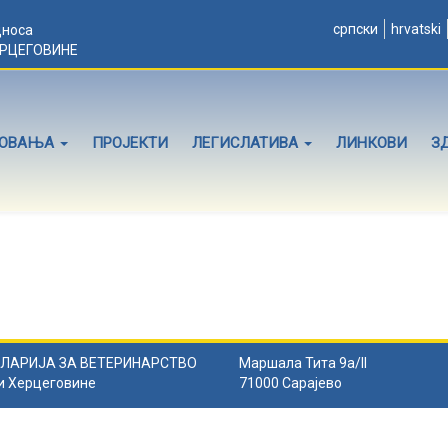
српски
hrvatski
дноса
ЕРЦЕГОВИНЕ
ЛОВАЊА
ПРОЈЕКТИ
ЛЕГИСЛАТИВА
ЛИНКОВИ
З
ЛАРИЈА ЗА ВЕТЕРИНАРСТВО
Маршала Тита 9а/II
и Херцеговине
71000 Сарајево