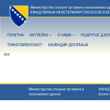
Министарство спољне трговине и економских о
КАНЦЕЛАРИЈА ЗА ВЕТЕРИНАРСТВО БОСНЕ И Х
ПОЧЕТНА
АКТУЕЛНО
О НАМА
ПОДРУЧЈЕ ДЈЕ
ТРАНСПАРЕНТНОСТ
КАЛЕНДАР ДОГАЂАЈА
404
Садржај не постоји
Садржај коју тражите не постоји.
Назад на почетну
.
Министарство спољне трговине и
КАНЦЕ
економских односа
Босне 