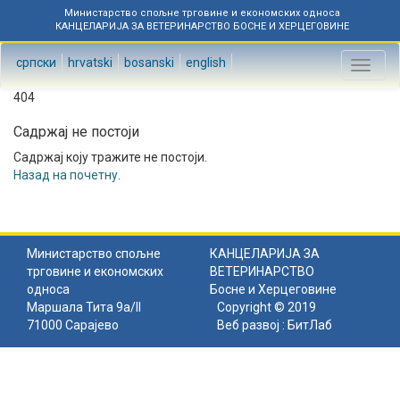
Министарство спољне трговине и економских односа
КАНЦЕЛАРИЈА ЗА ВЕТЕРИНАРСТВО БОСНЕ И ХЕРЦЕГОВИНЕ
српски
hrvatski
bosanski
english
Toggl
naviga
404
Садржај не постоји
Садржај коју тражите не постоји.
Назад на почетну
.
Министарство спољне
КАНЦЕЛАРИЈА ЗА
трговине и економских
ВЕТЕРИНАРСТВО
односа
Босне и Херцеговине
Маршала Тита 9а/II
Copyright © 2019
71000 Сарајево
Веб развој :
БитЛаб