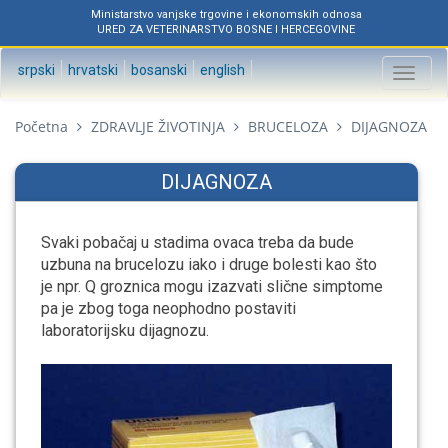
Ministarstvo vanjske trgovine i ekonomskih odnosa
URED ZA VETERINARSTVO BOSNE I HERCEGOVINE
srpski
hrvatski
bosanski
english
Toggl
naviga
Početna
ZDRAVLJE ŽIVOTINJA
BRUCELOZA
DIJAGNOZA
DIJAGNOZA
Svaki pobačaj u stadima ovaca treba da bude
uzbuna na brucelozu iako i druge bolesti kao što
je npr. Q groznica mogu izazvati slične simptome
pa je zbog toga neophodno postaviti
laboratorijsku dijagnozu.