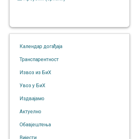
Календар догађаја
Транспарентност
Извоз из БиХ
Увоз у БиХ
Издвајамо
Актуелно
Обавјештења
Вијести