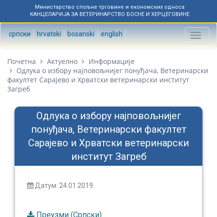
Министарство спољне трговине и економских односа
КАНЦЕЛАРИЈА ЗА ВЕТЕРИНАРСТВО БОСНЕ И ХЕРЦЕГОВИНЕ
српски
hrvatski
bosanski
english
Toggl
naviga
Почетна
Актуелно
Информације
Одлука о избору најповољнијег понуђача, Ветеринарски
факултет Сарајево и Хрватски ветеринарски институт
Загреб
Одлука о избору најповољнијег
понуђача, Ветеринарски факултет
Сарајево и Хрватски ветеринарски
институт Загреб
Датум: 24.01.2019.
Преузми (Српски)