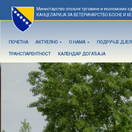
Министарство спољне трговине и економских о
КАНЦЕЛАРИЈА ЗА ВЕТЕРИНАРСТВО БОСНЕ И Х
ПОЧЕТНА
АКТУЕЛНО
О НАМА
ПОДРУЧЈЕ ДЈЕ
ТРАНСПАРЕНТНОСТ
КАЛЕНДАР ДОГАЂАЈА