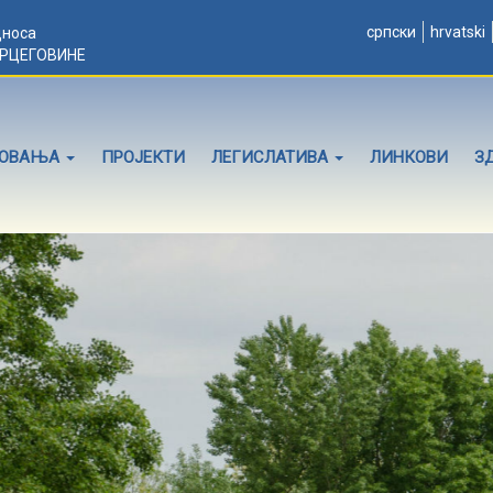
српски
hrvatski
дноса
ЕРЦЕГОВИНЕ
ЛОВАЊА
ПРОЈЕКТИ
ЛЕГИСЛАТИВА
ЛИНКОВИ
З