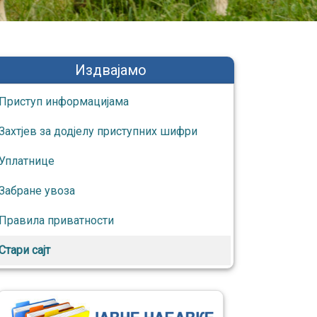
Издвајамо
Приступ информaцијaмa
Захтјев за додјелу приступних шифри
Уплатнице
Забране увоза
Правила приватности
Стари сајт