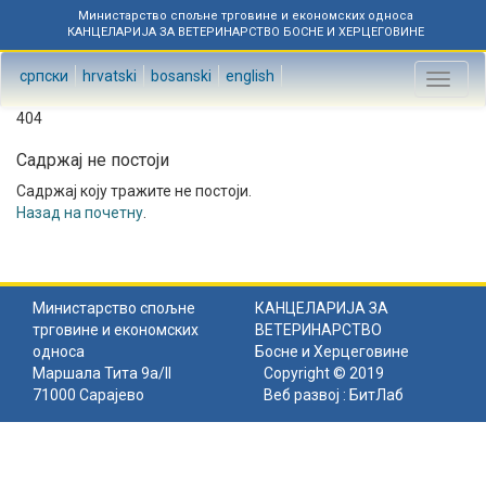
Министарство спољне трговине и економских односа
КАНЦЕЛАРИЈА ЗА ВЕТЕРИНАРСТВО БОСНЕ И ХЕРЦЕГОВИНЕ
српски
hrvatski
bosanski
english
Toggl
naviga
404
Садржај не постоји
Садржај коју тражите не постоји.
Назад на почетну
.
Министарство спољне
КАНЦЕЛАРИЈА ЗА
трговине и економских
ВЕТЕРИНАРСТВО
односа
Босне и Херцеговине
Маршала Тита 9а/II
Copyright © 2019
71000 Сарајево
Веб развој :
БитЛаб