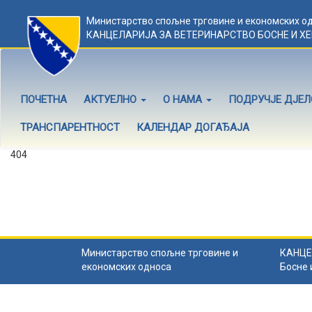
Министарство спољне трговине и економских о
КАНЦЕЛАРИЈА ЗА ВЕТЕРИНАРСТВО БОСНЕ И Х
ПОЧЕТНА
АКТУЕЛНО
О НАМА
ПОДРУЧЈЕ ДЈЕ
ТРАНСПАРЕНТНОСТ
КАЛЕНДАР ДОГАЂАЈА
404
Садржај не постоји
Садржај коју тражите не постоји.
Назад на почетну
.
Министарство спољне трговине и
КАНЦЕ
економских односа
Босне 