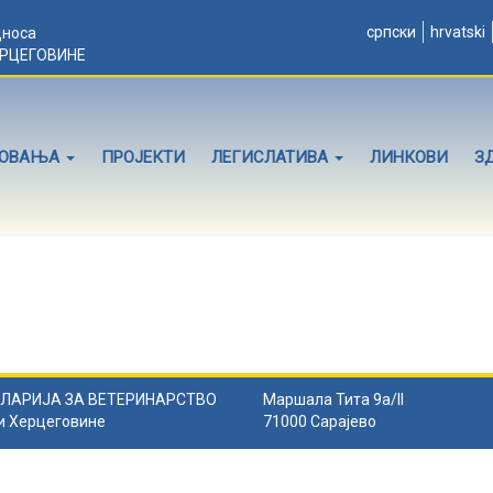
српски
hrvatski
дноса
ЕРЦЕГОВИНЕ
ЛОВАЊА
ПРОЈЕКТИ
ЛЕГИСЛАТИВА
ЛИНКОВИ
З
ЛАРИЈА ЗА ВЕТЕРИНАРСТВО
Маршала Тита 9а/II
и Херцеговине
71000 Сарајево