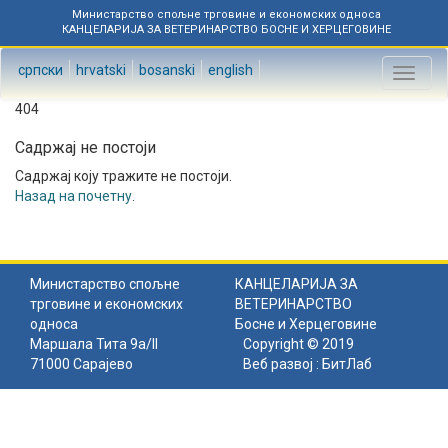
Министарство спољне трговине и економских односа
КАНЦЕЛАРИЈА ЗА ВЕТЕРИНАРСТВО БОСНЕ И ХЕРЦЕГОВИНЕ
српски
hrvatski
bosanski
english
Toggl
naviga
404
Садржај не постоји
Садржај коју тражите не постоји.
Назад на почетну
.
Министарство спољне
КАНЦЕЛАРИЈА ЗА
трговине и економских
ВЕТЕРИНАРСТВО
односа
Босне и Херцеговине
Маршала Тита 9а/II
Copyright © 2019
71000 Сарајево
Веб развој :
БитЛаб