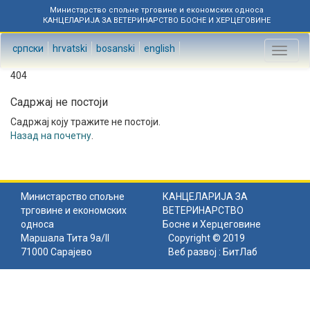
Министарство спољне трговине и економских односа
КАНЦЕЛАРИЈА ЗА ВЕТЕРИНАРСТВО БОСНЕ И ХЕРЦЕГОВИНЕ
српски
hrvatski
bosanski
english
Toggl
naviga
404
Садржај не постоји
Садржај коју тражите не постоји.
Назад на почетну
.
Министарство спољне
КАНЦЕЛАРИЈА ЗА
трговине и економских
ВЕТЕРИНАРСТВО
односа
Босне и Херцеговине
Маршала Тита 9а/II
Copyright © 2019
71000 Сарајево
Веб развој :
БитЛаб