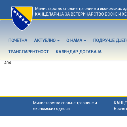
Министарство спољне трговине и економских о
КАНЦЕЛАРИЈА ЗА ВЕТЕРИНАРСТВО БОСНЕ И Х
ПОЧЕТНА
АКТУЕЛНО
О НАМА
ПОДРУЧЈЕ ДЈЕ
ТРАНСПАРЕНТНОСТ
КАЛЕНДАР ДОГАЂАЈА
404
Садржај не постоји
Садржај коју тражите не постоји.
Назад на почетну
.
Министарство спољне трговине и
КАНЦЕ
економских односа
Босне 