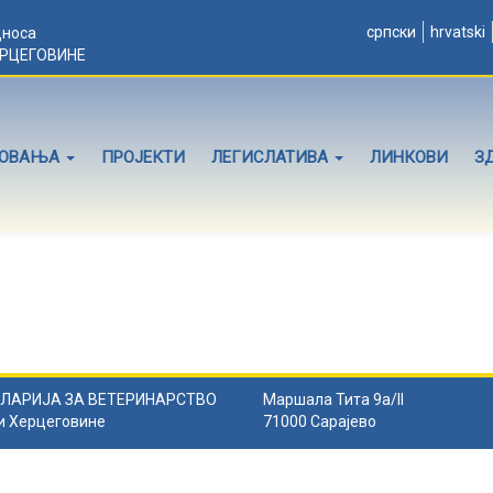
српски
hrvatski
дноса
ЕРЦЕГОВИНЕ
ЛОВАЊА
ПРОЈЕКТИ
ЛЕГИСЛАТИВА
ЛИНКОВИ
З
ЛАРИЈА ЗА ВЕТЕРИНАРСТВО
Маршала Тита 9а/II
и Херцеговине
71000 Сарајево