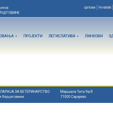
српски
hrvatski
дноса
ЕРЦЕГОВИНЕ
ЛОВАЊА
ПРОЈЕКТИ
ЛЕГИСЛАТИВА
ЛИНКОВИ
З
ЛАРИЈА ЗА ВЕТЕРИНАРСТВО
Маршала Тита 9а/II
и Херцеговине
71000 Сарајево