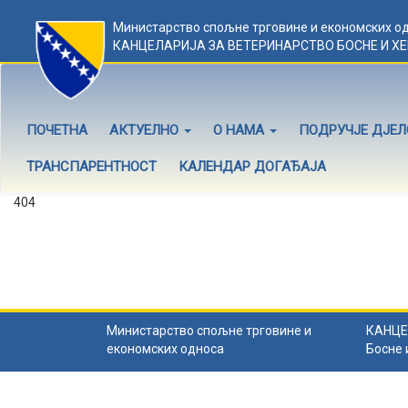
Министарство спољне трговине и економских о
КАНЦЕЛАРИЈА ЗА ВЕТЕРИНАРСТВО БОСНЕ И Х
ПОЧЕТНА
АКТУЕЛНО
О НАМА
ПОДРУЧЈЕ ДЈЕ
ТРАНСПАРЕНТНОСТ
КАЛЕНДАР ДОГАЂАЈА
404
Садржај не постоји
Садржај коју тражите не постоји.
Назад на почетну
.
Министарство спољне трговине и
КАНЦЕ
економских односа
Босне 