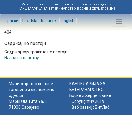
Министарство спољне трговине и економских односа
КАНЦЕЛАРИЈА ЗА ВЕТЕРИНАРСТВО БОСНЕ И ХЕРЦЕГОВИНЕ
српски
hrvatski
bosanski
english
Toggl
naviga
404
Садржај не постоји
Садржај коју тражите не постоји.
Назад на почетну
.
Министарство спољне
КАНЦЕЛАРИЈА ЗА
трговине и економских
ВЕТЕРИНАРСТВО
односа
Босне и Херцеговине
Маршала Тита 9а/II
Copyright © 2019
71000 Сарајево
Веб развој :
БитЛаб