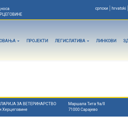
српски
hrvatski
дноса
ЕРЦЕГОВИНЕ
ЛОВАЊА
ПРОЈЕКТИ
ЛЕГИСЛАТИВА
ЛИНКОВИ
З
ЛАРИЈА ЗА ВЕТЕРИНАРСТВО
Маршала Тита 9а/II
и Херцеговине
71000 Сарајево