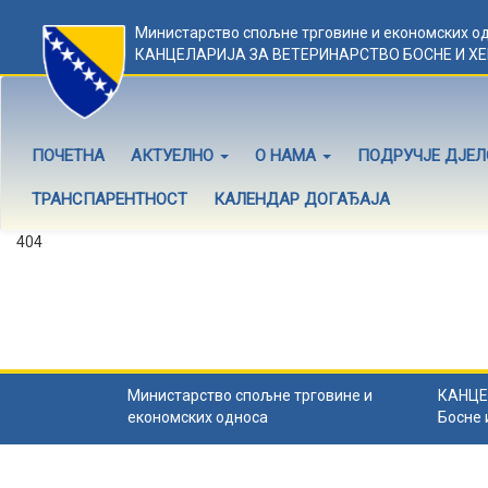
Министарство спољне трговине и економских о
КАНЦЕЛАРИЈА ЗА ВЕТЕРИНАРСТВО БОСНЕ И Х
ПОЧЕТНА
АКТУЕЛНО
О НАМА
ПОДРУЧЈЕ ДЈЕ
ТРАНСПАРЕНТНОСТ
КАЛЕНДАР ДОГАЂАЈА
404
Садржај не постоји
Садржај коју тражите не постоји.
Назад на почетну
.
Министарство спољне трговине и
КАНЦЕ
економских односа
Босне 