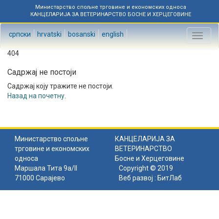
Министарство спољне трговине и економских односа
КАНЦЕЛАРИЈА ЗА ВЕТЕРИНАРСТВО БОСНЕ И ХЕРЦЕГОВИНЕ
српски
hrvatski
bosanski
english
Toggl
naviga
404
Садржај не постоји
Садржај коју тражите не постоји.
Назад на почетну
.
Министарство спољне
КАНЦЕЛАРИЈА ЗА
трговине и економских
ВЕТЕРИНАРСТВО
односа
Босне и Херцеговине
Маршала Тита 9а/II
Copyright © 2019
71000 Сарајево
Веб развој :
БитЛаб