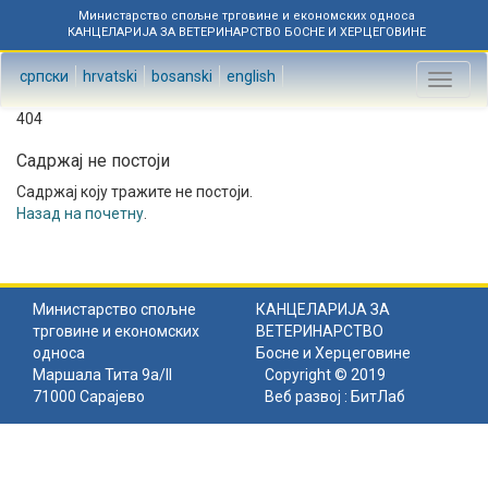
Министарство спољне трговине и економских односа
КАНЦЕЛАРИЈА ЗА ВЕТЕРИНАРСТВО БОСНЕ И ХЕРЦЕГОВИНЕ
српски
hrvatski
bosanski
english
Toggl
naviga
404
Садржај не постоји
Садржај коју тражите не постоји.
Назад на почетну
.
Министарство спољне
КАНЦЕЛАРИЈА ЗА
трговине и економских
ВЕТЕРИНАРСТВО
односа
Босне и Херцеговине
Маршала Тита 9а/II
Copyright © 2019
71000 Сарајево
Веб развој :
БитЛаб