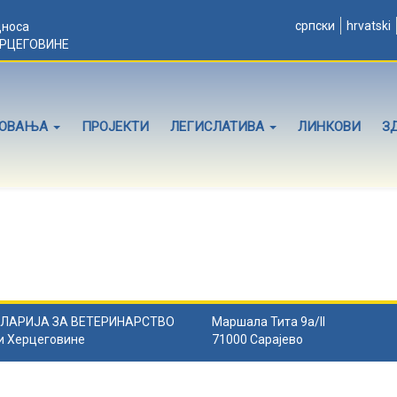
српски
hrvatski
дноса
ЕРЦЕГОВИНЕ
ЛОВАЊА
ПРОЈЕКТИ
ЛЕГИСЛАТИВА
ЛИНКОВИ
З
ЛАРИЈА ЗА ВЕТЕРИНАРСТВО
Маршала Тита 9а/II
и Херцеговине
71000 Сарајево