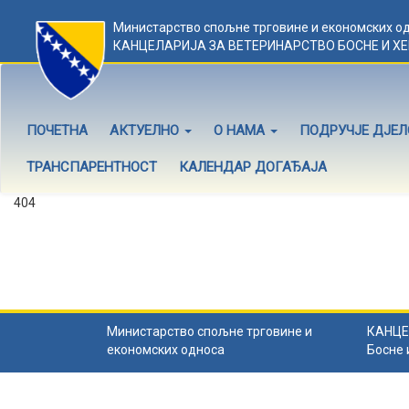
Министарство спољне трговине и економских о
КАНЦЕЛАРИЈА ЗА ВЕТЕРИНАРСТВО БОСНЕ И Х
ПОЧЕТНА
АКТУЕЛНО
О НАМА
ПОДРУЧЈЕ ДЈЕ
ТРАНСПАРЕНТНОСТ
КАЛЕНДАР ДОГАЂАЈА
404
Садржај не постоји
Садржај коју тражите не постоји.
Назад на почетну
.
Министарство спољне трговине и
КАНЦЕ
економских односа
Босне 