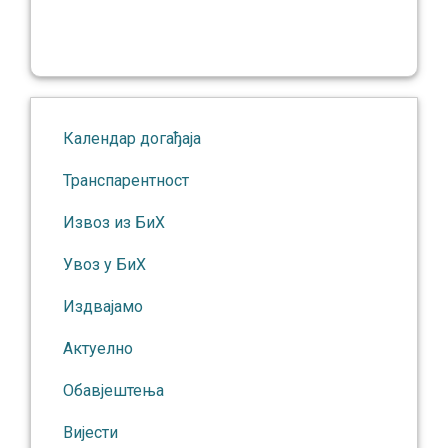
Календар догађаја
Транспарентност
Извоз из БиХ
Увоз у БиХ
Издвајамо
Актуелно
Обавјештења
Вијести