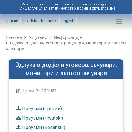
Министарство спољне трговине и економских односа
КАНЦЕЛАРИЈА ЗА ВЕТЕРИНАРСТВО БОСНЕ И ХЕРЦЕГОВИНЕ
српски
hrvatski
bosanski
english
Toggl
naviga
Почетна
Актуелно
Информације
Одлука о додјели уговора, рачунари, монитори и лаптоп
рачунари
Одлука о додјели уговора, рачунари,
монитори и лаптоп рачунари
Датум: 25.10.2024.
Преузми (Српски)
Преузми (Hrvatski)
Преузми (Bosanski)