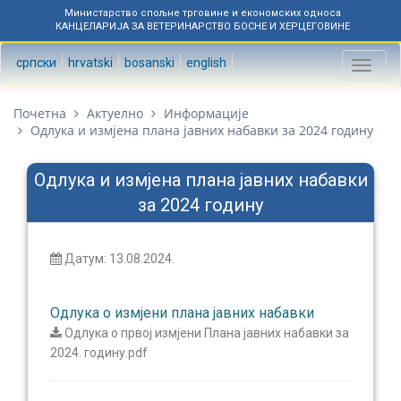
Министарство спољне трговине и економских односа
КАНЦЕЛАРИЈА ЗА ВЕТЕРИНАРСТВО БОСНЕ И ХЕРЦЕГОВИНЕ
српски
hrvatski
bosanski
english
Toggl
naviga
Почетна
Актуелно
Информације
Одлука и измјена плана јавних набавки за 2024 годину
Одлука и измјена плана јавних набавки
за 2024 годину
Датум: 13.08.2024.
Одлука о измјени плана јавних набавки
Одлука о првој измјени Плана јавних набавки за
2024. годину.pdf