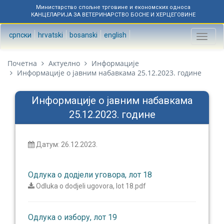
Министарство спољне трговине и економских односа
КАНЦЕЛАРИЈА ЗА ВЕТЕРИНАРСТВО БОСНЕ И ХЕРЦЕГОВИНЕ
српски
hrvatski
bosanski
english
Toggl
naviga
Почетна
Актуелно
Информације
Информације о јавним набавкама 25.12.2023. године
Информације о јавним набавкама
25.12.2023. године
Датум: 26.12.2023.
Одлука о додјели уговора, лот 18
Odluka o dodjeli ugovora, lot 18.pdf
Одлука о избору, лот 19