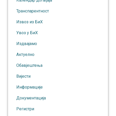
Календар догађаја
Транспарентност
Извоз из БиХ
Увоз у БиХ
Издвајамо
Актуелно
Обавјештења
Вијести
Информације
Документација
Регистри