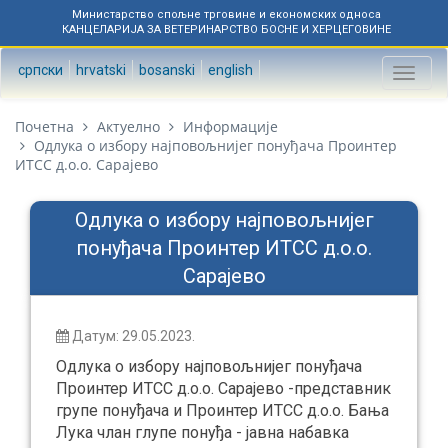
Министарство спољне трговине и економских односа
КАНЦЕЛАРИЈА ЗА ВЕТЕРИНАРСТВО БОСНЕ И ХЕРЦЕГОВИНЕ
српски
hrvatski
bosanski
english
Toggl
naviga
Почетна
Актуелно
Информације
Одлука о избору најповољнијег понуђача Проинтер
ИТСС д.о.о. Сарајево
Одлука о избору најповољнијег
понуђача Проинтер ИТСС д.о.о.
Сарајево
Датум: 29.05.2023.
Одлука о избору најповољнијег понуђача
Проинтер ИТСС д.о.о. Сарајево -представник
групе понуђача и Проинтер ИТСС д.о.о. Бања
Лука члан глупе понуђа - јавна набавка