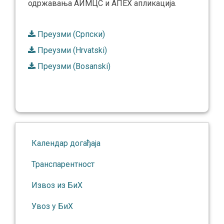
одржавања АИМЦС и АПЕX апликација.
Преузми (Српски)
Преузми (Hrvatski)
Преузми (Bosanski)
Календар догађаја
Транспарентност
Извоз из БиХ
Увоз у БиХ