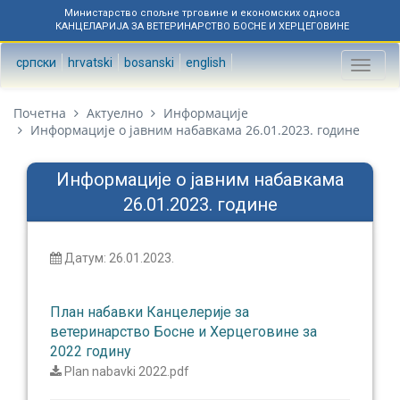
Министарство спољне трговине и економских односа
КАНЦЕЛАРИЈА ЗА ВЕТЕРИНАРСТВО БОСНЕ И ХЕРЦЕГОВИНЕ
српски
hrvatski
bosanski
english
Toggl
naviga
Почетна
Актуелно
Информације
Информације о јавним набавкама 26.01.2023. године
Информације о јавним набавкама
26.01.2023. године
Датум: 26.01.2023.
План набавки Канцелерије за
ветеринарство Босне и Херцеговине за
2022 годину
Plan nabavki 2022.pdf