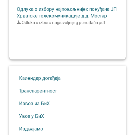
Одлука о избору најповољнијех понуђача ЈП
Хрватске телекомуникације д.д. Мостар
Odluka o izboru najpovoljnijeg ponuđača.pdf
Календар догађаја
Транспарентност
Извоз из БиХ
Увоз у БиХ
Издвајамо