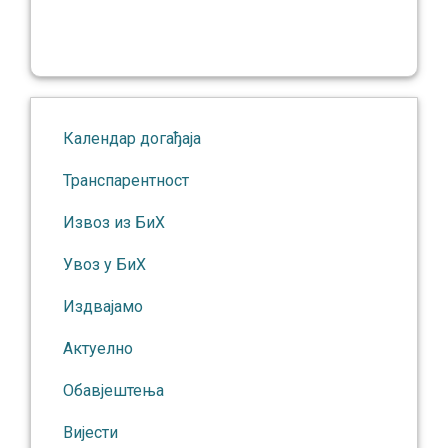
Календар догађаја
Транспарентност
Извоз из БиХ
Увоз у БиХ
Издвајамо
Актуелно
Обавјештења
Вијести