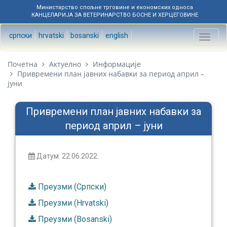
Министарство спољне трговине и економских односа
КАНЦЕЛАРИЈА ЗА ВЕТЕРИНАРСТВО БОСНЕ И ХЕРЦЕГОВИНЕ
српски
hrvatski
bosanski
english
Toggl
naviga
Почетна
Актуелно
Информације
Привремени план јавних набавки за период април –
јуни
Привремени план јавних набавки за
период април – јуни
Датум: 22.06.2022.
Преузми (Српски)
Преузми (Hrvatski)
Преузми (Bosanski)