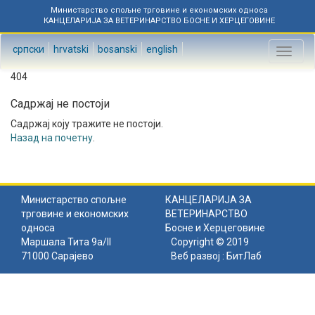
Министарство спољне трговине и економских односа
КАНЦЕЛАРИЈА ЗА ВЕТЕРИНАРСТВО БОСНЕ И ХЕРЦЕГОВИНЕ
српски
hrvatski
bosanski
english
Toggl
naviga
404
Садржај не постоји
Садржај коју тражите не постоји.
Назад на почетну
.
Министарство спољне
КАНЦЕЛАРИЈА ЗА
трговине и економских
ВЕТЕРИНАРСТВО
односа
Босне и Херцеговине
Маршала Тита 9а/II
Copyright © 2019
71000 Сарајево
Веб развој :
БитЛаб