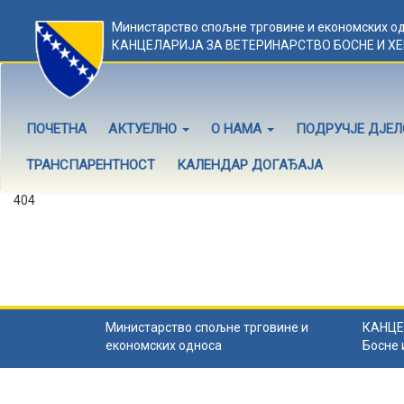
Министарство спољне трговине и економских о
КАНЦЕЛАРИЈА ЗА ВЕТЕРИНАРСТВО БОСНЕ И Х
ПОЧЕТНА
АКТУЕЛНО
О НАМА
ПОДРУЧЈЕ ДЈЕ
ТРАНСПАРЕНТНОСТ
КАЛЕНДАР ДОГАЂАЈА
404
Садржај не постоји
Садржај коју тражите не постоји.
Назад на почетну
.
Министарство спољне трговине и
КАНЦЕ
економских односа
Босне 