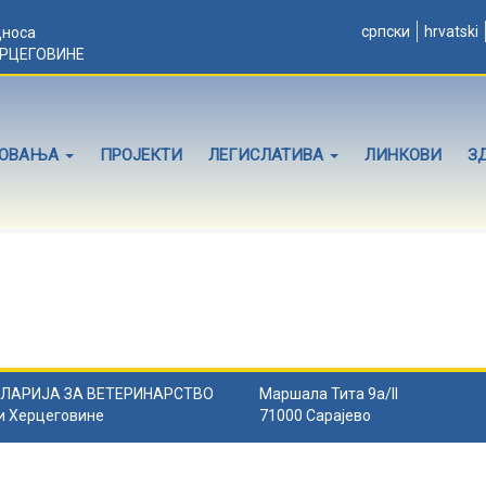
српски
hrvatski
дноса
ЕРЦЕГОВИНЕ
ЛОВАЊА
ПРОЈЕКТИ
ЛЕГИСЛАТИВА
ЛИНКОВИ
З
ЛАРИЈА ЗА ВЕТЕРИНАРСТВО
Маршала Тита 9а/II
и Херцеговине
71000 Сарајево