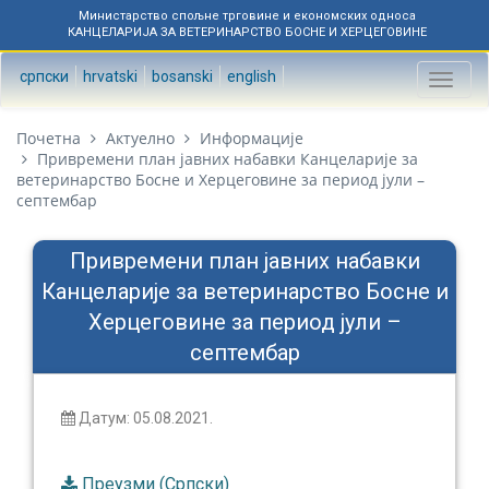
Министарство спољне трговине и економских односа
КАНЦЕЛАРИЈА ЗА ВЕТЕРИНАРСТВО БОСНЕ И ХЕРЦЕГОВИНЕ
српски
hrvatski
bosanski
english
Toggl
naviga
Почетна
Актуелно
Информације
Привремени план јавних набавки Канцеларије за
ветеринарство Босне и Херцеговине за период јули –
септембар
Привремени план јавних набавки
Канцеларије за ветеринарство Босне и
Херцеговине за период јули –
септембар
Датум: 05.08.2021.
Преузми (Српски)