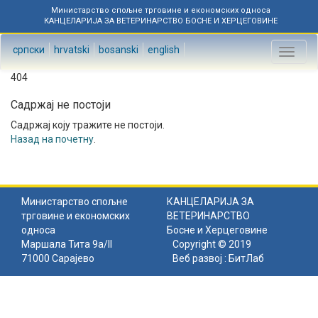
Министарство спољне трговине и економских односа
КАНЦЕЛАРИЈА ЗА ВЕТЕРИНАРСТВО БОСНЕ И ХЕРЦЕГОВИНЕ
српски
hrvatski
bosanski
english
Toggl
naviga
404
Садржај не постоји
Садржај коју тражите не постоји.
Назад на почетну
.
Министарство спољне
КАНЦЕЛАРИЈА ЗА
трговине и економских
ВЕТЕРИНАРСТВО
односа
Босне и Херцеговине
Маршала Тита 9а/II
Copyright © 2019
71000 Сарајево
Веб развој :
БитЛаб