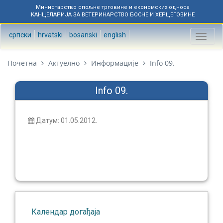
Министарство спољне трговине и економских односа
КАНЦЕЛАРИЈА ЗА ВЕТЕРИНАРСТВО БОСНЕ И ХЕРЦЕГОВИНЕ
српски
hrvatski
bosanski
english
Toggl
naviga
Почетна
Актуелно
Информације
Info 09.
Info 09.
Датум: 01.05.2012.
Календар догађаја