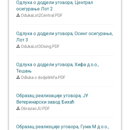
Oдлука о додјели уговора, Централ
осигурање Лот 2
OdukaLot2Central.PDF
Oдлука о додјели уговора, Осинг осигурање,
Лот 3
OdukaLot3Osing.PDF
Oдлука о додјели уговора, Хифа д.о.о.,
Тешањ
Odluka o dodjeliHifa.PDF
Oбразац реализације уговора, ЈУ
Ветеринарски завод Бихаћ
ObrazacJU.PDF
Oбразац реализције уговора, Гума М д.о.о.,