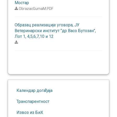
Мостар
ObrazacGumaM.PDF
Oбразац реализације уговора, ЈУ
Ветеринарски институт "др Васо Бутозан",
Лот 1, 4,5,6,7,10 и 12
Календар догађаја
Транспарентност
Извоз из БиХ