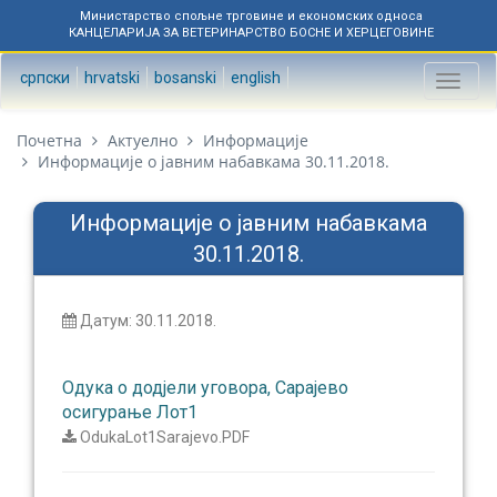
Министарство спољне трговине и економских односа
КАНЦЕЛАРИЈА ЗА ВЕТЕРИНАРСТВО БОСНЕ И ХЕРЦЕГОВИНЕ
српски
hrvatski
bosanski
english
Toggl
naviga
Почетна
Актуелно
Информације
Информације о јавним набавкама 30.11.2018.
Информације о јавним набавкама
30.11.2018.
Датум: 30.11.2018.
Oдука о додјели уговора, Сарајево
осигурање Лот1
OdukaLot1Sarajevo.PDF