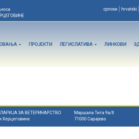
српски
hrvatski
дноса
ЕРЦЕГОВИНЕ
ЛОВАЊА
ПРОЈЕКТИ
ЛЕГИСЛАТИВА
ЛИНКОВИ
З
ЛАРИЈА ЗА ВЕТЕРИНАРСТВО
Маршала Тита 9а/II
и Херцеговине
71000 Сарајево