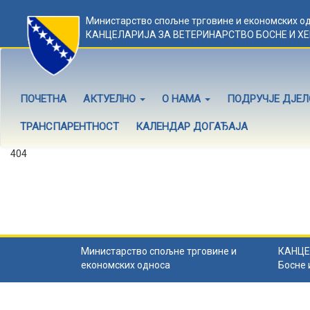
Министарство спољне трговине и економских о
КАНЦЕЛАРИЈА ЗА ВЕТЕРИНАРСТВО БОСНЕ И Х
ПОЧЕТНА
АКТУЕЛНО
О НАМА
ПОДРУЧЈЕ ДЈЕ
ТРАНСПАРЕНТНОСТ
КАЛЕНДАР ДОГАЂАЈА
404
Садржај не постоји
Садржај коју тражите не постоји.
Назад на почетну
.
Министарство спољне трговине и
КАНЦЕ
економских односа
Босне 