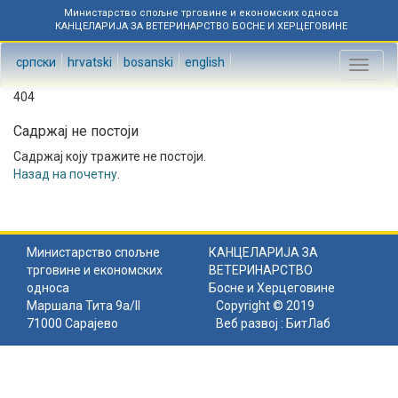
Министарство спољне трговине и економских односа
КАНЦЕЛАРИЈА ЗА ВЕТЕРИНАРСТВО БОСНЕ И ХЕРЦЕГОВИНЕ
српски
hrvatski
bosanski
english
Toggl
naviga
404
Садржај не постоји
Садржај коју тражите не постоји.
Назад на почетну
.
Министарство спољне
КАНЦЕЛАРИЈА ЗА
трговине и економских
ВЕТЕРИНАРСТВО
односа
Босне и Херцеговине
Маршала Тита 9а/II
Copyright © 2019
71000 Сарајево
Веб развој :
БитЛаб