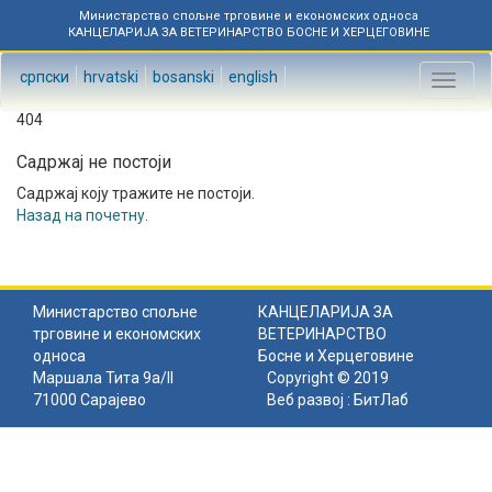
Министарство спољне трговине и економских односа
КАНЦЕЛАРИЈА ЗА ВЕТЕРИНАРСТВО БОСНЕ И ХЕРЦЕГОВИНЕ
српски
hrvatski
bosanski
english
Toggl
naviga
404
Садржај не постоји
Садржај коју тражите не постоји.
Назад на почетну
.
Министарство спољне
КАНЦЕЛАРИЈА ЗА
трговине и економских
ВЕТЕРИНАРСТВО
односа
Босне и Херцеговине
Маршала Тита 9а/II
Copyright © 2019
71000 Сарајево
Веб развој :
БитЛаб