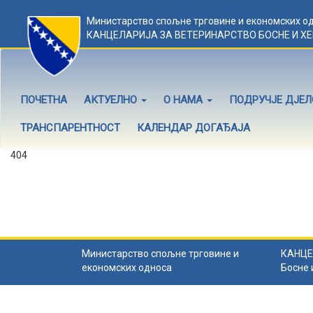
Министарство спољне трговине и економских о
КАНЦЕЛАРИЈА ЗА ВЕТЕРИНАРСТВО БОСНЕ И Х
ПОЧЕТНА
АКТУЕЛНО
О НАМА
ПОДРУЧЈЕ ДЈЕ
ТРАНСПАРЕНТНОСТ
КАЛЕНДАР ДОГАЂАЈА
404
Садржај не постоји
Садржај коју тражите не постоји.
Назад на почетну
.
Министарство спољне трговине и
КАНЦЕ
економских односа
Босне 