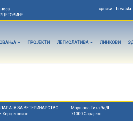
српски
hrvatski
дноса
ЕРЦЕГОВИНЕ
ЛОВАЊА
ПРОЈЕКТИ
ЛЕГИСЛАТИВА
ЛИНКОВИ
З
ЛАРИЈА ЗА ВЕТЕРИНАРСТВО
Маршала Тита 9а/II
и Херцеговине
71000 Сарајево