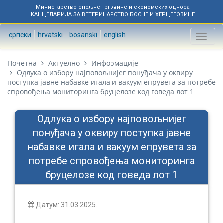
Министарство спољне трговине и економских односа
КАНЦЕЛАРИЈА ЗА ВЕТЕРИНАРСТВО БОСНЕ И ХЕРЦЕГОВИНЕ
српски
hrvatski
bosanski
english
Toggl
naviga
Почетна
Актуелно
Информације
Одлука о избору најповољнијег понуђача у оквиру
поступка јавне набавке игала и вакуум епрувета за потребе
спровођења мониторинга бруцелозе код говеда лот 1
Одлука о избору најповољнијег
понуђача у оквиру поступка јавне
набавке игала и вакуум епрувета за
потребе спровођења мониторинга
бруцелозе код говеда лот 1
Датум: 31.03.2025.