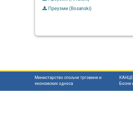
Преузми (Bosanski)
Министарство спољне трговине и
КАНЦЕ
економских односа
Босне 