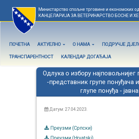
Министарство спољне трговине и економских о
КАНЦЕЛАРИЈА ЗА ВЕТЕРИНАРСТВО БОСНЕ И Х
ПОЧЕТНА
АКТУЕЛНО
О НАМА
ПОДРУЧЈЕ ДЈЕ
ТРАНСПАРЕНТНОСТ
КАЛЕНДАР ДОГАЂАЈА
Одлука о избору најповољнијег 
-представник групе понуђача и
глупе понуђа - јав
Датум: 27.04.2023.
Преузми (Српски)
Преузми (Hrvatski)