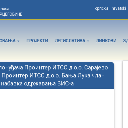
српски
hrvatski
дноса
ЕРЦЕГОВИНЕ
ЛОВАЊА
ПРОЈЕКТИ
ЛЕГИСЛАТИВА
ЛИНКОВИ
З
понуђача Проинтер ИТСС д.о.о. Сарајево
 Проинтер ИТСС д.о.о. Бања Лука члан
на набавка одржавања ВИС-а