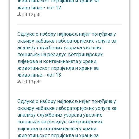
животињског поријекла и храни за
животиње - лот 12
lot 12.pdf
Одлукa о избору најповољнијег понуђача у
оквиру набавке лабораторијских услуга за
анализу службених узорака увозних
пошиљки на резидуе ветеринарских
лијекова и контаминаната у храни
животињског поријекла и храни за
животиње - лот 13
lot 13.pdf
Одлукa о избору најповољнијег понуђача у
оквиру набавке лабораторијских услуга за
анализу службених узорака увозних
пошиљки на резидуе ветеринарских
лијекова и контаминаната у храни
животињског поријекла и храни за