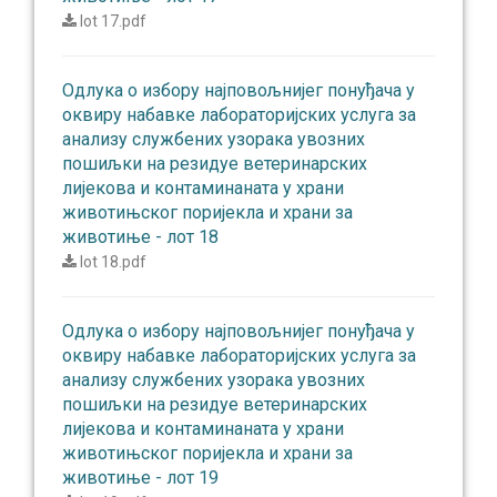
lot 17.pdf
Одлукa о избору најповољнијег понуђача у
оквиру набавке лабораторијских услуга за
анализу службених узорака увозних
пошиљки на резидуе ветеринарских
лијекова и контаминаната у храни
животињског поријекла и храни за
животиње - лот 18
lot 18.pdf
Одлукa о избору најповољнијег понуђача у
оквиру набавке лабораторијских услуга за
анализу службених узорака увозних
пошиљки на резидуе ветеринарских
лијекова и контаминаната у храни
животињског поријекла и храни за
животиње - лот 19