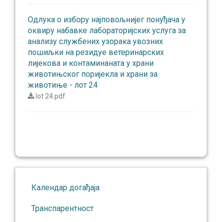
Одлукa о избору најповољнијег понуђача у
оквиру набавке лабораторијских услуга за
анализу службених узорака увозних
пошиљки на резидуе ветеринарских
лијекова и контаминаната у храни
животињског поријекла и храни за
животиње - лот 24
lot 24.pdf
Календар догађаја
Транспарентност