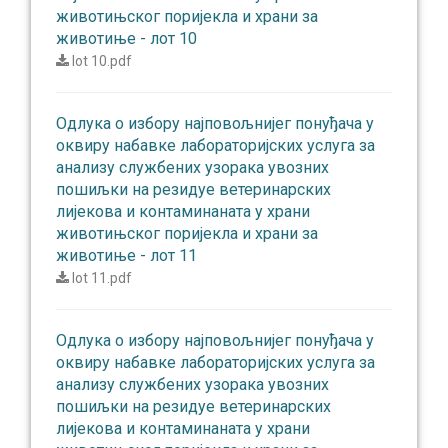
животињског поријекла и храни за
животиње - лот 10
lot 10.pdf
Одлукa о избору најповољнијег понуђача у
оквиру набавке лабораторијских услуга за
анализу службених узорака увозних
пошиљки на резидуе ветеринарских
лијекова и контаминаната у храни
животињског поријекла и храни за
животиње - лот 11
lot 11.pdf
Одлукa о избору најповољнијег понуђача у
оквиру набавке лабораторијских услуга за
анализу службених узорака увозних
пошиљки на резидуе ветеринарских
лијекова и контаминаната у храни