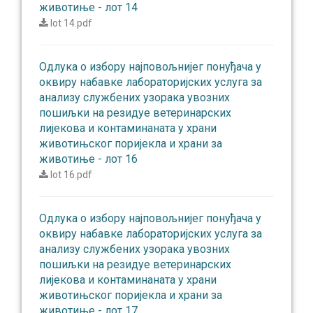
животиње - лот 14
lot 14.pdf
Одлукa о избору најповољнијег понуђача у
оквиру набавке лабораторијских услуга за
анализу службених узорака увозних
пошиљки на резидуе ветеринарских
лијекова и контаминаната у храни
животињског поријекла и храни за
животиње - лот 16
lot 16.pdf
Одлукa о избору најповољнијег понуђача у
оквиру набавке лабораторијских услуга за
анализу службених узорака увозних
пошиљки на резидуе ветеринарских
лијекова и контаминаната у храни
животињског поријекла и храни за
животиње - лот 17