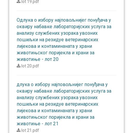
lot 19.pdf
Одлукa о избору најповољнијег понуђача у
оквиру набавке лабораторијских услуга за
анализу службених узорака увозних
пошиљки на резидуе ветеринарских
лијекова и контаминаната у храни
животињског поријекла и храни за
животиње - лот 20
lot 20.pdf
длукa о избору најповољнијег понуђача у
оквиру набавке лабораторијских услуга за
анализу службених узорака увозних
пошиљки на резидуе ветеринарских
лијекова и контаминаната у храни
животињског поријекла и храни за
животиње - лот 21
lot 21.pdf