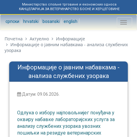
Министарство спољне трговине и економских односа
КАНЦЕЛАРИЈА ЗА ВЕТЕРИНАРСТВО БОСНЕ И ХЕРЦЕГОВИНЕ
српски
hrvatski
bosanski
english
Toggl
naviga
Почетна
Актуелно
Информације
Информације о јавним набавкама - анализа службених
узорака
Информације о јавним набавкама -
анализа службених узорака
Датум: 09.06.2026.
Одлукa о избору најповољнијег понуђача у
оквиру набавке лабораторијских услуга за
анализу службених узорака увозних
пошиљки на резидуе ветеринарских