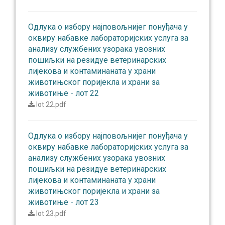
Одлукa о избору најповољнијег понуђача у
оквиру набавке лабораторијских услуга за
анализу службених узорака увозних
пошиљки на резидуе ветеринарских
лијекова и контаминаната у храни
животињског поријекла и храни за
животиње - лот 22
lot 22.pdf
Одлукa о избору најповољнијег понуђача у
оквиру набавке лабораторијских услуга за
анализу службених узорака увозних
пошиљки на резидуе ветеринарских
лијекова и контаминаната у храни
животињског поријекла и храни за
животиње - лот 23
lot 23.pdf