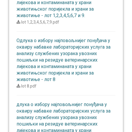
лијекова и контаминаната у храни
животињског поријекла и храни за
животиње - лот 1,2,3,4,5,6,7 и 9.
lot 1,2,3,4,5,6,7,9.pdf
Одлукa о избору најповољнијег понуђача у
оквиру набавке лабораторијских услуга за
анализу службених узорака увозних
пошиљки на резидуе ветеринарских
лијекова и контаминаната у храни
животињског поријекла и храни за
животиње - лот 8
lot 8.pdf
длукa о избору најповољнијег понуђача у
оквиру набавке лабораторијских услуга за
анализу службених узорака увозних
пошиљки на резидуе ветеринарских
лијекова и контаминаната у храни