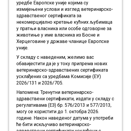
уредбе Европске уније којима су
измијењени услови и изглед ветеринарско-
здравственог сертификата за
некомерцијално кретање кућних љубимаца
у пратњи власника или особе одговорне за
животиње у име власника из Босне и
Херцеговине у државе чланице Европске
уније.
У складу с наведеним, желимо вас
обавијестити да је у току припрема нових
ветеринарско-здравствених сертификата
усклађених са уредбама Комисије (ЕУ)
2026/131 и 2026/705.
Напомена: Тренутни ветеринарско-
здравствени сертификати, издати у складу с
регулативама (ЕЗ) бр. 576/2013 и 577/2013,
могу се користити до 1. октобра 2026.
године. Након наведеног датума у употреби
ће бити искључиво ветеринарско-
здравствени сертификати усклађени с