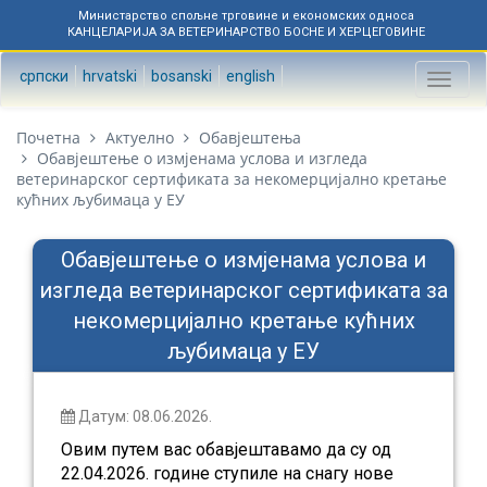
Министарство спољне трговине и економских односа
КАНЦЕЛАРИЈА ЗА ВЕТЕРИНАРСТВО БОСНЕ И ХЕРЦЕГОВИНЕ
српски
hrvatski
bosanski
english
Toggl
naviga
Почетна
Актуелно
Обавјештења
Обавјештење о измјенама услова и изгледа
ветеринарског сертификата за некомерцијално кретање
кућних љубимаца у ЕУ
Обавјештење о измјенама услова и
изгледа ветеринарског сертификата за
некомерцијално кретање кућних
љубимаца у ЕУ
Датум: 08.06.2026.
Овим путем вас обавјештавамо да су од
22.04.2026. године ступиле на снагу нове