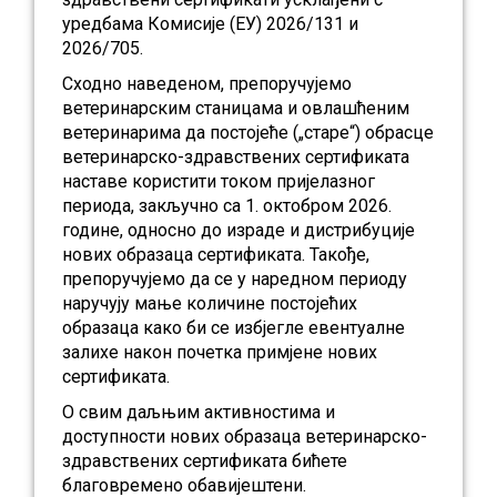
уредбама Комисије (ЕУ) 2026/131 и
2026/705.
Сходно наведеном, препоручујемо
ветеринарским станицама и овлашћеним
ветеринарима да постојеће („старе“) обрасце
ветеринарско-здравствених сертификата
наставе користити током пријелазног
периода, закључно са 1. октобром 2026.
године, односно до израде и дистрибуције
нових образаца сертификата. Такође,
препоручујемо да се у наредном периоду
наручују мање количине постојећих
образаца како би се избјегле евентуалне
залихе након почетка примјене нових
сертификата.
О свим даљњим активностима и
доступности нових образаца ветеринарско-
здравствених сертификата бићете
благовремено обавијештени.