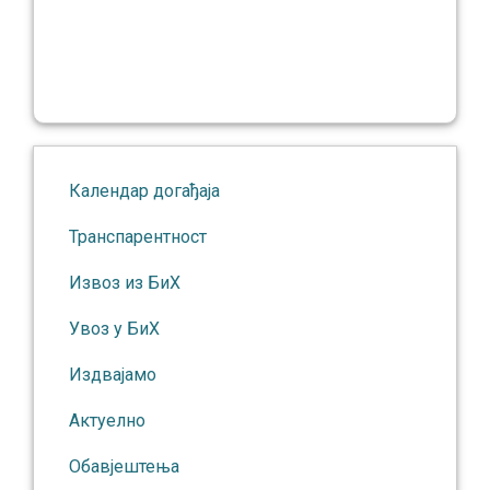
Календар догађаја
Транспарентност
Извоз из БиХ
Увоз у БиХ
Издвајамо
Актуелно
Обавјештења