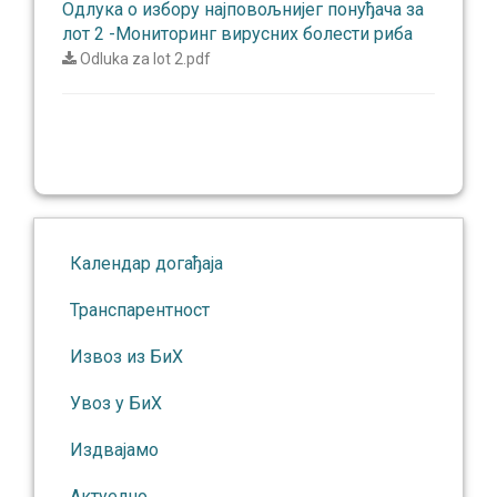
Одлука о избору најповољнијег понуђача за
лот 2 -Мониторинг вирусних болести риба
Odluka za lot 2.pdf
Календар догађаја
Транспарентност
Извоз из БиХ
Увоз у БиХ
Издвајамо
Актуелно