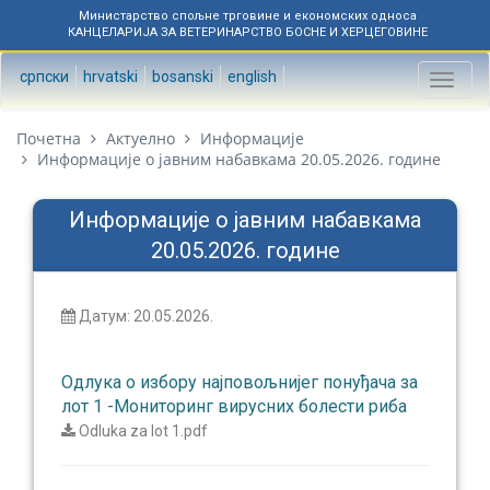
Министарство спољне трговине и економских односа
КАНЦЕЛАРИЈА ЗА ВЕТЕРИНАРСТВО БОСНЕ И ХЕРЦЕГОВИНЕ
српски
hrvatski
bosanski
english
Toggl
naviga
Почетна
Актуелно
Информације
Информације о јавним набавкама 20.05.2026. године
Информације о јавним набавкама
20.05.2026. године
Датум: 20.05.2026.
Одлука о избору најповољнијег понуђача за
лот 1 -Мониторинг вирусних болести риба
Odluka za lot 1.pdf