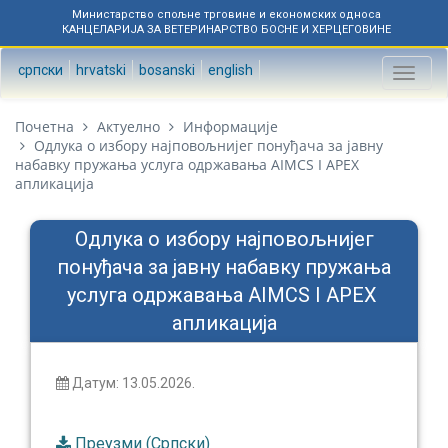
Министарство спољне трговине и економских односа
КАНЦЕЛАРИЈА ЗА ВЕТЕРИНАРСТВО БОСНЕ И ХЕРЦЕГОВИНЕ
српски
hrvatski
bosanski
english
Toggl
naviga
Почетна
Актуелно
Информације
Одлука о избору најповољнијег понуђача за јавну
набавку пружања услуга одржавања AIMCS I APEX
апликација
Одлука о избору најповољнијег
понуђача за јавну набавку пружања
услуга одржавања AIMCS I APEX
апликација
Датум: 13.05.2026.
Преузми (Српски)