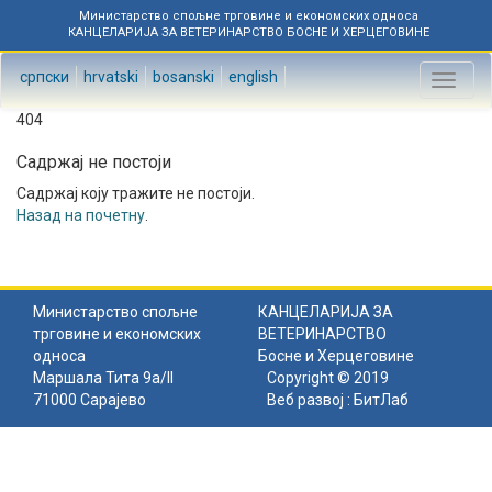
Министарство спољне трговине и економских односа
КАНЦЕЛАРИЈА ЗА ВЕТЕРИНАРСТВО БОСНЕ И ХЕРЦЕГОВИНЕ
српски
hrvatski
bosanski
english
Toggl
naviga
404
Садржај не постоји
Садржај коју тражите не постоји.
Назад на почетну
.
Министарство спољне
КАНЦЕЛАРИЈА ЗА
трговине и економских
ВЕТЕРИНАРСТВО
односа
Босне и Херцеговине
Маршала Тита 9а/II
Copyright © 2019
71000 Сарајево
Веб развој :
БитЛаб