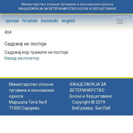
Министарство спољне трговине и економских односа
КАНЦЕЛАРИЈА ЗА ВЕТЕРИНАРСТВО БОСНЕ И ХЕРЦЕГОВИНЕ
српски
hrvatski
bosanski
english
Toggl
naviga
404
Садржај не постоји
Садржај коју тражите не постоји.
Назад на почетну
.
Министарство спољне
КАНЦЕЛАРИЈА ЗА
трговине и економских
ВЕТЕРИНАРСТВО
односа
Босне и Херцеговине
Маршала Тита 9а/II
Copyright © 2019
71000 Сарајево
Веб развој :
БитЛаб