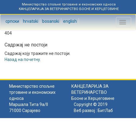
Министарство спољне трговине и економских односа
КАНЦЕЛАРИЈА ЗА ВЕТЕРИНАРСТВО БОСНЕ И ХЕРЦЕГОВИНЕ
српски
hrvatski
bosanski
english
Toggl
naviga
404
Садржај не постоји
Садржај коју тражите не постоји.
Назад на почетну
.
Министарство спољне
КАНЦЕЛАРИЈА ЗА
трговине и економских
ВЕТЕРИНАРСТВО
односа
Босне и Херцеговине
Маршала Тита 9а/II
Copyright © 2019
71000 Сарајево
Веб развој :
БитЛаб