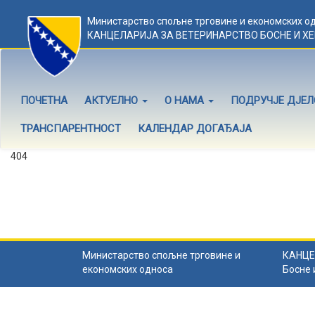
Министарство спољне трговине и економских о
КАНЦЕЛАРИЈА ЗА ВЕТЕРИНАРСТВО БОСНЕ И Х
ПОЧЕТНА
АКТУЕЛНО
О НАМА
ПОДРУЧЈЕ ДЈЕ
ТРАНСПАРЕНТНОСТ
КАЛЕНДАР ДОГАЂАЈА
404
Садржај не постоји
Садржај коју тражите не постоји.
Назад на почетну
.
Министарство спољне трговине и
КАНЦЕ
економских односа
Босне 