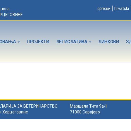
српски
hrvatski
дноса
ЕРЦЕГОВИНЕ
ЛОВАЊА
ПРОЈЕКТИ
ЛЕГИСЛАТИВА
ЛИНКОВИ
З
ЛАРИЈА ЗА ВЕТЕРИНАРСТВО
Маршала Тита 9а/II
и Херцеговине
71000 Сарајево