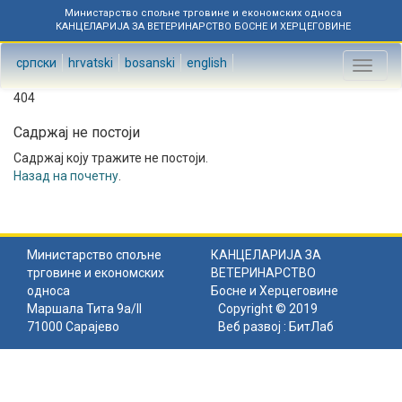
Министарство спољне трговине и економских односа
КАНЦЕЛАРИЈА ЗА ВЕТЕРИНАРСТВО БОСНЕ И ХЕРЦЕГОВИНЕ
српски
hrvatski
bosanski
english
Toggl
naviga
404
Садржај не постоји
Садржај коју тражите не постоји.
Назад на почетну
.
Министарство спољне
КАНЦЕЛАРИЈА ЗА
трговине и економских
ВЕТЕРИНАРСТВО
односа
Босне и Херцеговине
Маршала Тита 9а/II
Copyright © 2019
71000 Сарајево
Веб развој :
БитЛаб