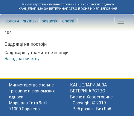
Министарство спољне трговине и економских односа
КАНЦЕЛАРИЈА ЗА ВЕТЕРИНАРСТВО БОСНЕ И ХЕРЦЕГОВИНЕ
српски
hrvatski
bosanski
english
Toggl
naviga
404
Садржај не постоји
Садржај коју тражите не постоји.
Назад на почетну
.
Министарство спољне
КАНЦЕЛАРИЈА ЗА
трговине и економских
ВЕТЕРИНАРСТВО
односа
Босне и Херцеговине
Маршала Тита 9а/II
Copyright © 2019
71000 Сарајево
Веб развој :
БитЛаб