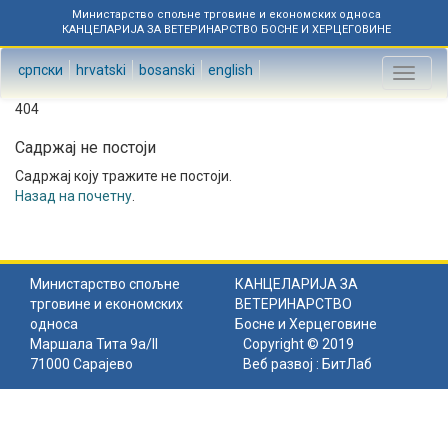
Министарство спољне трговине и економских односа
КАНЦЕЛАРИЈА ЗА ВЕТЕРИНАРСТВО БОСНЕ И ХЕРЦЕГОВИНЕ
српски
hrvatski
bosanski
english
Toggl
naviga
404
Садржај не постоји
Садржај коју тражите не постоји.
Назад на почетну
.
Министарство спољне
КАНЦЕЛАРИЈА ЗА
трговине и економских
ВЕТЕРИНАРСТВО
односа
Босне и Херцеговине
Маршала Тита 9а/II
Copyright © 2019
71000 Сарајево
Веб развој :
БитЛаб