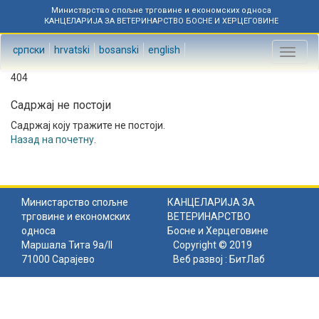
Министарство спољне трговине и економских односа
КАНЦЕЛАРИЈА ЗА ВЕТЕРИНАРСТВО БОСНЕ И ХЕРЦЕГОВИНЕ
српски
hrvatski
bosanski
english
Toggl
naviga
404
Садржај не постоји
Садржај коју тражите не постоји.
Назад на почетну
.
Министарство спољне
КАНЦЕЛАРИЈА ЗА
трговине и економских
ВЕТЕРИНАРСТВО
односа
Босне и Херцеговине
Маршала Тита 9а/II
Copyright © 2019
71000 Сарајево
Веб развој :
БитЛаб